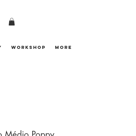
y
Workshop
More
to Médio Poppy