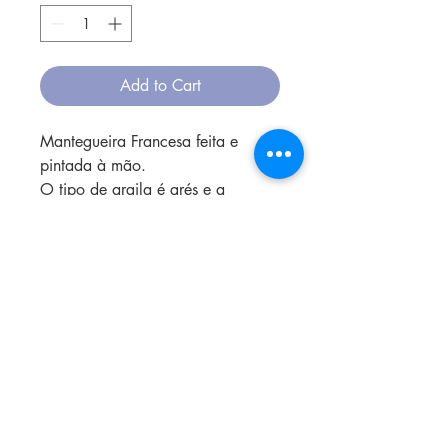
Add to Cart
Mantegueira Francesa feita e
pintada à mão.
O tipo de argila é grés e a
cozedura acontece em alta
temperatura.
O vidrado não contém chumbo,
sendo assim seguro para usar à
mesa, e colocado no microondas,
forno ou lava-louça.
A materia prima é local, e tudo
que sobra é reciclado para a
confecção de novas peças.
CONTACT