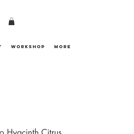
y
Workshop
More
 Hyacinth Citrus