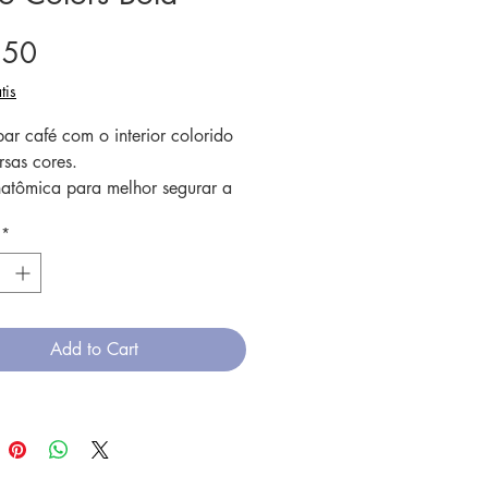
Price
.50
tis
ar café com o interior colorido
rsas cores.
atômica para melhor segurar a
*
s peças são modeladas à mão,
esulta em detalhes únicos em
a delas.
Add to Cart
de argila é grés e a cozedura
e em alta temperatura.
ado não contém chumbo, sendo
eguro para usar à mesa, e
o no microondas, forno ou lava-