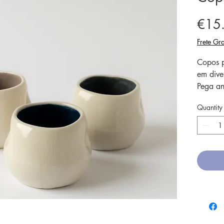
€15
Frete Gra
Copos p
em dive
Pega an
peça.
Quantity
Todas a
o que r
cada um
O tipo 
acontec
O vidr
assim s
colocad