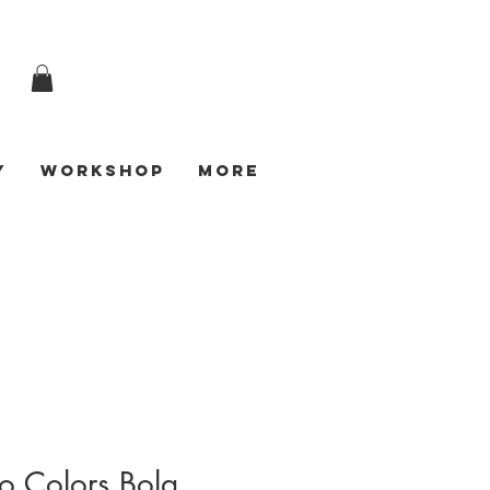
y
Workshop
More
o Colors Bola