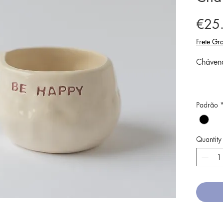
€25
Frete Gra
Cháven
O tipo 
Padrão
acontec
O vidr
assim s
Quantity
colocad
louça.
A mater
sobra é
novas p
Por ser