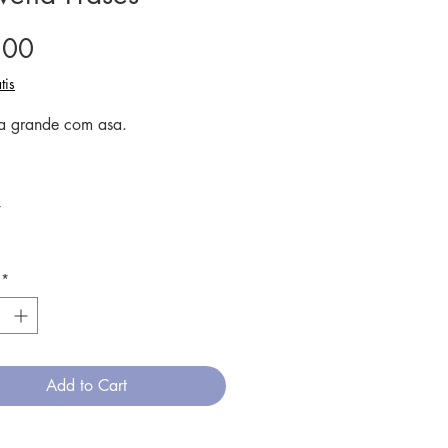
Price
.00
tis
a grande com asa.
de argila é grés e a cozedura
*
e em alta temperatura.
ado não contém chumbo, sendo
eguro para usar à mesa, e
*
o no microondas, forno ou lava-
ia prima é local, e tudo que
 reciclado para a confecção de
Add to Cart
eças.
em feitas à mão, as peças podem