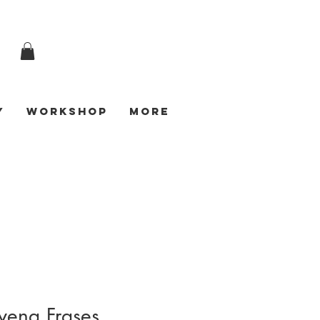
y
Workshop
More
vena Frases