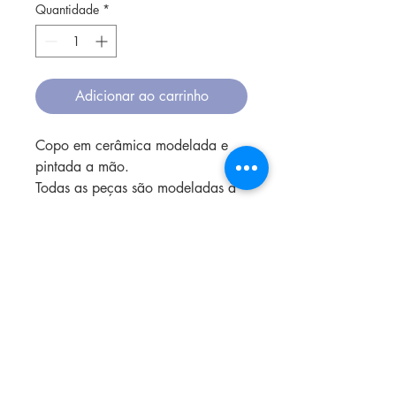
Quantidade
*
Adicionar ao carrinho
Copo em cerâmica modelada e
pintada a mão.
Todas as peças são modeladas à
mão, o que resulta em detalhes
únicos em cada uma delas.
O tipo de argila é grés e a
cozedura acontece em alta
temperatura.
A materia prima é local, e tudo
que sobra é reciclado para a
confecção de novas peças.