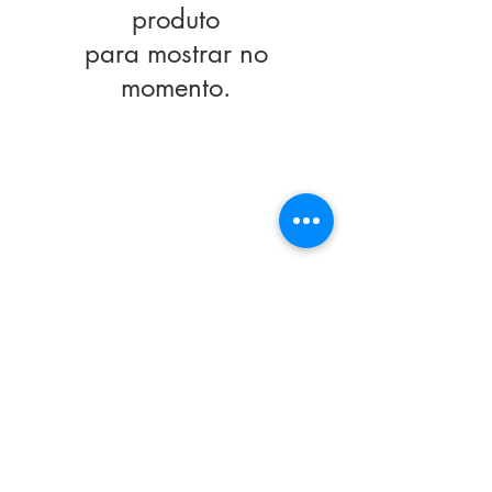
produto
para mostrar no
momento.
CONTACT
rezende.souza@gmail.com
/
+351 911017474
FOLLOW US