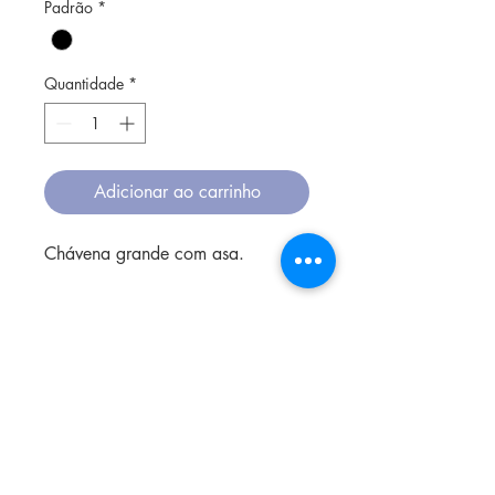
Padrão
*
Quantidade
*
Adicionar ao carrinho
Chávena grande com asa.
O tipo de argila é grés e a
cozedura acontece em alta
temperatura.
O vidrado não contém chumbo,
sendo assim seguro para usar à
mesa, e colocado no microondas,
forno ou lava-louça.