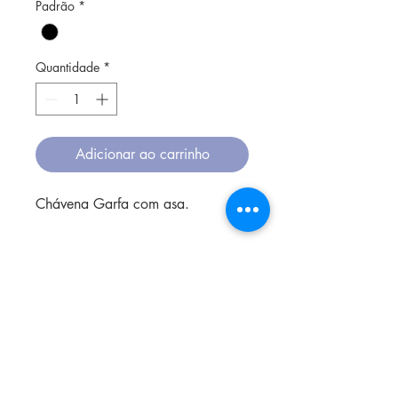
Padrão
*
Quantidade
*
Adicionar ao carrinho
Chávena Garfa com asa.
O tipo de argila é grés e a
cozedura acontece em alta
temperatura.
O vidrado não contém chumbo,
sendo assim seguro para usar à
mesa, e colocado no microondas,
forno ou lava-louça.