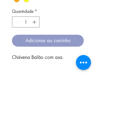
Quantidade
*
Adicionar ao carrinho
Chávena Balão com asa.
O tipo de argila é grés e a
cozedura acontece em alta
temperatura.
O vidrado não contém chumbo,
sendo assim seguro para usar à
mesa, e colocado no microondas,
forno ou lava-louça.
A materia prima é local, e tudo