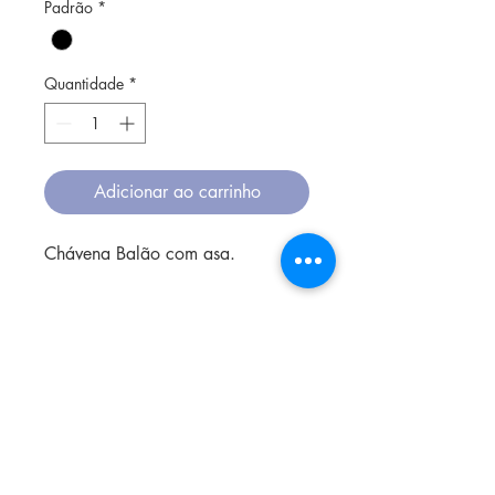
Padrão
*
Quantidade
*
Adicionar ao carrinho
Chávena Balão com asa.
O tipo de argila é grés e a
cozedura acontece em alta
temperatura.
O vidrado não contém chumbo,
sendo assim seguro para usar à
mesa, e colocado no microondas,
forno ou lava-louça.