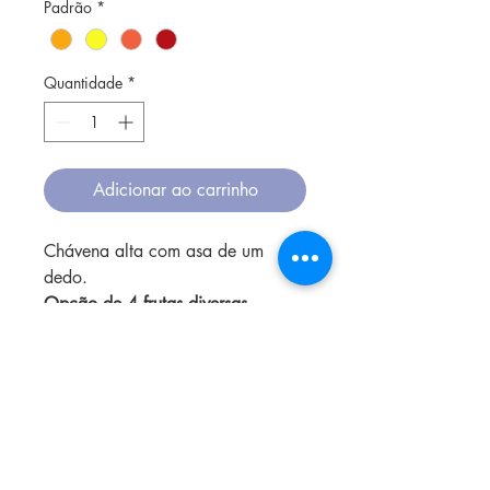
Padrão
*
Quantidade
*
Adicionar ao carrinho
Chávena alta com asa de um
dedo.
Opção de 4 frutas diversas
1. Laranja
2. Limões
3. Melancia
4. Cereja
5. Mirtilos
6. Banana
7. Tutti Frutti